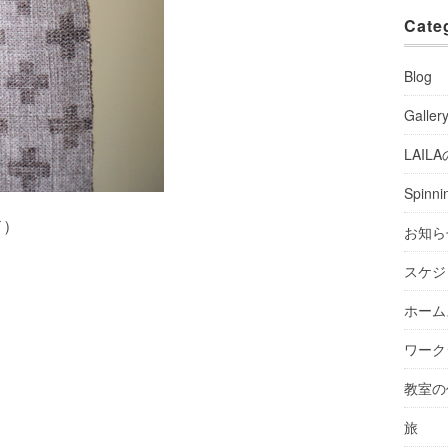
Cate
Blog
Galler
LAIL
Spinni
ド）
お知ら
スケジ
ホーム
ワーク
教室の
旅