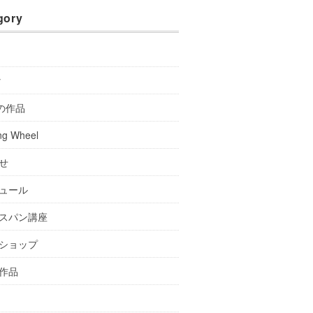
gory
y
Aの作品
ng Wheel
せ
ュール
スパン講座
ショップ
作品