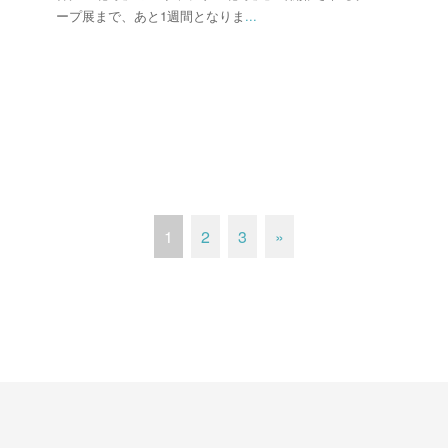
ープ展まで、あと1週間となりま
...
1
2
3
»