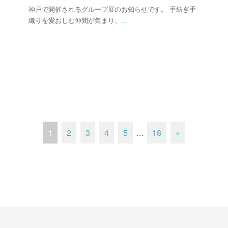
神戸で開催されるグループ展のお知らせです。 手紡ぎ手
織りを愛おしむ仲間が集まり、
...
1
2
3
4
5
…
18
»