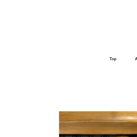
Top
A