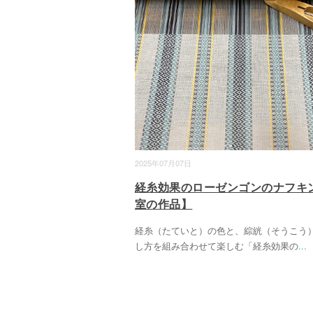
2025年07月07日
経糸効果のローゼンゴンのナフキ
室の作品】
経糸（たていと）の色と、綜絖（そうこう
し方を組み合わせて楽しむ「経糸効果の
...