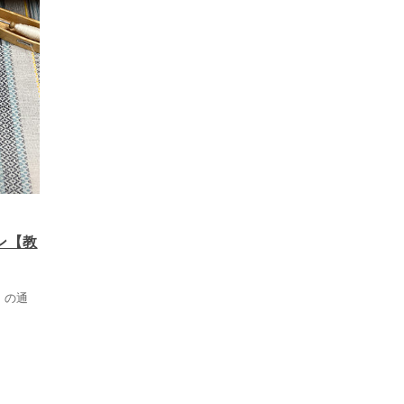
ン【教
）の通