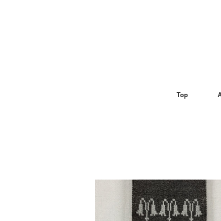
Top
A