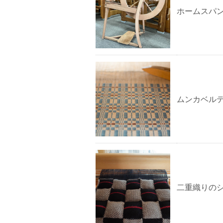
ホームスパ
ムンカベル
二重織りの