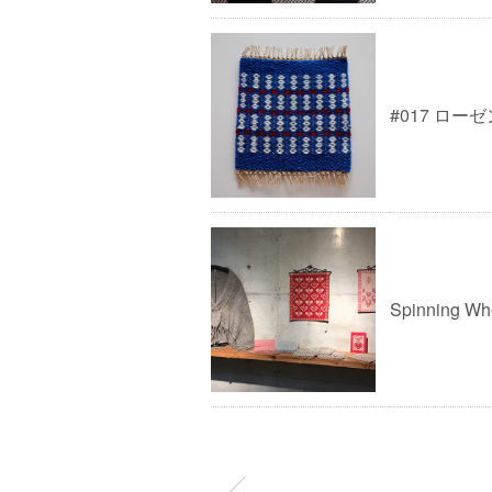
#017 ロ
Spinning 