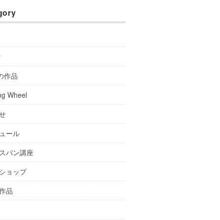
gory
y
Aの作品
ng Wheel
せ
ュール
スパン講座
ショップ
作品