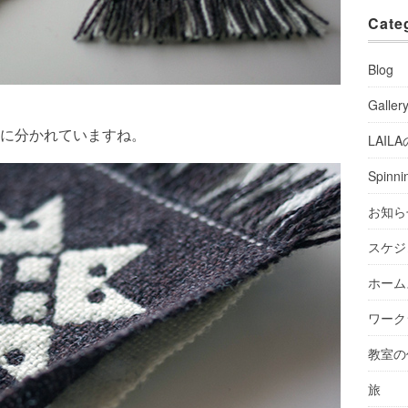
Cate
Blog
Galler
に分かれていますね。
LAIL
Spinni
お知ら
スケジ
ホーム
ワーク
教室の
旅