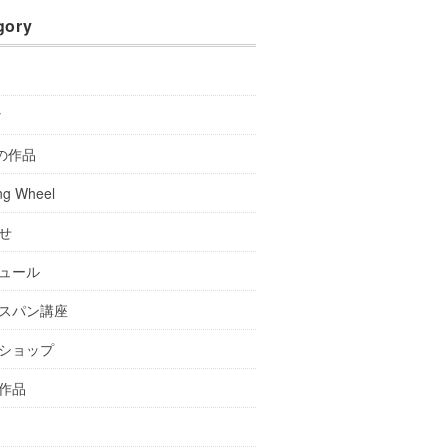
gory
y
Aの作品
ng Wheel
せ
ュール
スパン講座
ショップ
作品