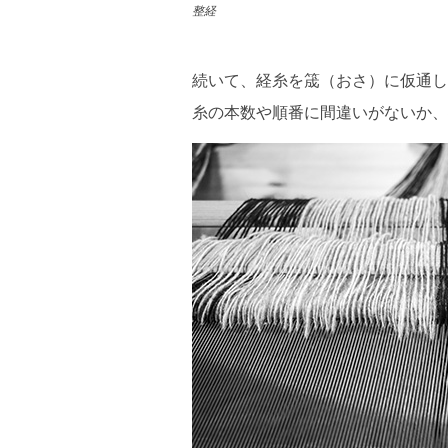
整経
続いて、経糸を筬（おさ）に仮通し
糸の本数や順番に間違いがないか、