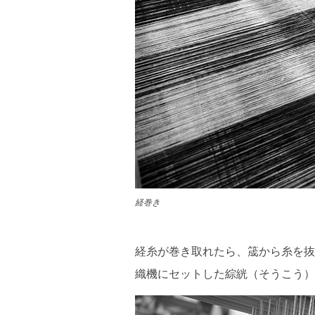
経巻き
経糸が巻き取れたら、筬から糸を抜
織機にセットした綜絖（そうこう）