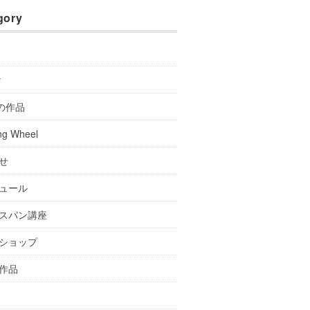
gory
y
Aの作品
ng Wheel
せ
ュール
スパン講座
ショップ
作品